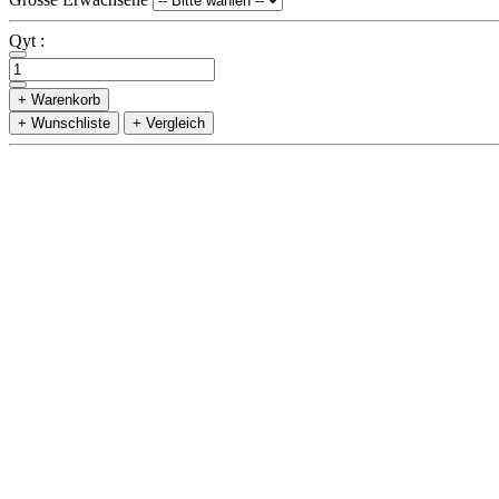
Qyt :
+ Warenkorb
+ Wunschliste
+ Vergleich