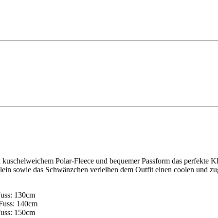
dank kuschelweichem Polar-Fleece und bequemer Passform das perfekte 
glein sowie das Schwänzchen verleihen dem Outfit einen coolen und zu
Fuss: 130cm
 Fuss: 140cm
Fuss: 150cm