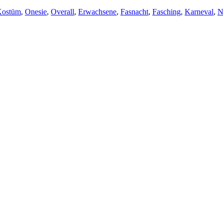
Kostüm
,
Onesie
,
Overall
,
Erwachsene
,
Fasnacht
,
Fasching
,
Karneval
,
N