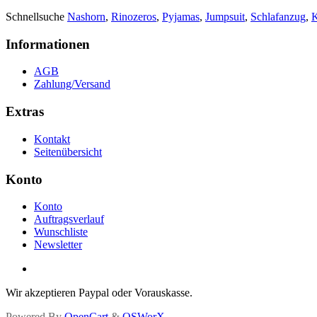
Schnellsuche
Nashorn
,
Rinozeros
,
Pyjamas
,
Jumpsuit
,
Schlafanzug
,
Informationen
AGB
Zahlung/Versand
Extras
Kontakt
Seitenübersicht
Konto
Konto
Auftragsverlauf
Wunschliste
Newsletter
Wir akzeptieren Paypal oder Vorauskasse.
Powered By
OpenCart
&
OSWorX