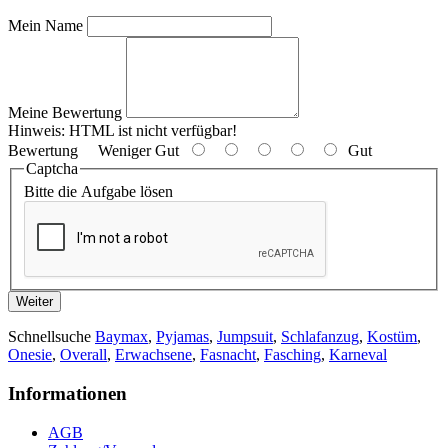
Mein Name
Meine Bewertung
Hinweis:
HTML ist nicht verfügbar!
Bewertung
Weniger Gut
Gut
Captcha
Bitte die Aufgabe lösen
Weiter
Schnellsuche
Baymax
,
Pyjamas
,
Jumpsuit
,
Schlafanzug
,
Kostüm
,
Onesie
,
Overall
,
Erwachsene
,
Fasnacht
,
Fasching
,
Karneval
Informationen
AGB