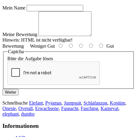
Mein Name
Meine Bewertung
Hinweis:
HTML ist nicht verfügbar!
Bewertung
Weniger Gut
Gut
Captcha
Bitte die Aufgabe lösen
Weiter
Schnellsuche
Elefant
,
Pyjamas
,
Jumpsuit
,
Schlafanzug
,
Kostüm
,
Onesie
,
Overall
,
Erwachsene
,
Fasnacht
,
Fasching
,
Karneval
,
elephant
,
dumbo
Informationen