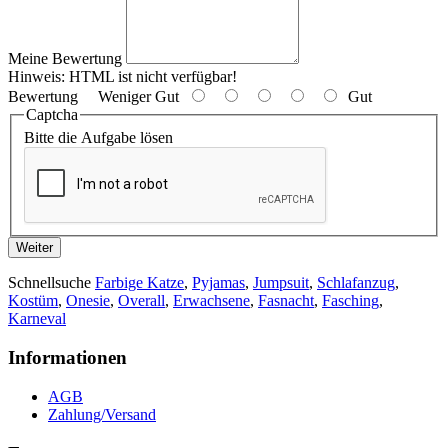
Meine Bewertung
Hinweis:
HTML ist nicht verfügbar!
Bewertung
Weniger Gut
Gut
Captcha
Bitte die Aufgabe lösen
Weiter
Schnellsuche
Farbige Katze
,
Pyjamas
,
Jumpsuit
,
Schlafanzug
,
Kostüm
,
Onesie
,
Overall
,
Erwachsene
,
Fasnacht
,
Fasching
,
Karneval
Informationen
AGB
Zahlung/Versand