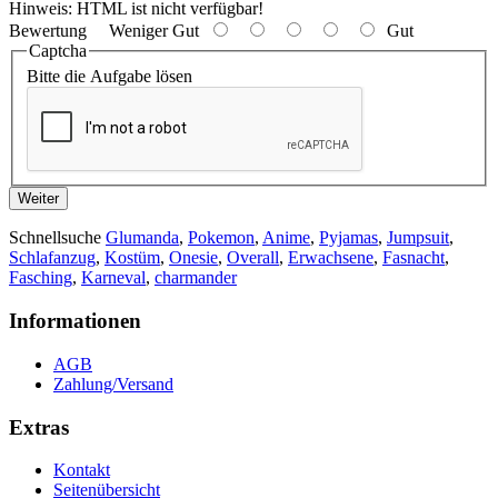
Hinweis:
HTML ist nicht verfügbar!
Bewertung
Weniger Gut
Gut
Captcha
Bitte die Aufgabe lösen
Weiter
Schnellsuche
Glumanda
,
Pokemon
,
Anime
,
Pyjamas
,
Jumpsuit
,
Schlafanzug
,
Kostüm
,
Onesie
,
Overall
,
Erwachsene
,
Fasnacht
,
Fasching
,
Karneval
,
charmander
Informationen
AGB
Zahlung/Versand
Extras
Kontakt
Seitenübersicht