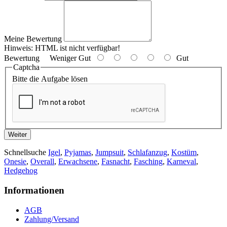
Meine Bewertung
Hinweis:
HTML ist nicht verfügbar!
Bewertung
Weniger Gut
Gut
Captcha
Bitte die Aufgabe lösen
Weiter
Schnellsuche
Igel
,
Pyjamas
,
Jumpsuit
,
Schlafanzug
,
Kostüm
,
Onesie
,
Overall
,
Erwachsene
,
Fasnacht
,
Fasching
,
Karneval
,
Hedgehog
Informationen
AGB
Zahlung/Versand