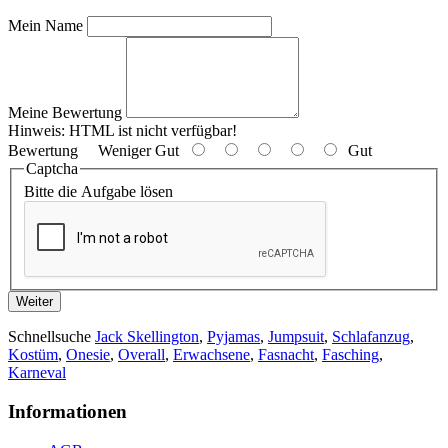
Mein Name
Meine Bewertung
Hinweis:
HTML ist nicht verfügbar!
Bewertung
Weniger Gut
Gut
Captcha
Bitte die Aufgabe lösen
Weiter
Schnellsuche
Jack Skellington
,
Pyjamas
,
Jumpsuit
,
Schlafanzug
,
Kostüm
,
Onesie
,
Overall
,
Erwachsene
,
Fasnacht
,
Fasching
,
Karneval
Informationen