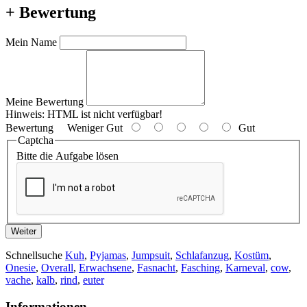
+ Bewertung
Mein Name
Meine Bewertung
Hinweis:
HTML ist nicht verfügbar!
Bewertung
Weniger Gut
Gut
Captcha
Bitte die Aufgabe lösen
Weiter
Schnellsuche
Kuh
,
Pyjamas
,
Jumpsuit
,
Schlafanzug
,
Kostüm
,
Onesie
,
Overall
,
Erwachsene
,
Fasnacht
,
Fasching
,
Karneval
,
cow
,
vache
,
kalb
,
rind
,
euter
Informationen