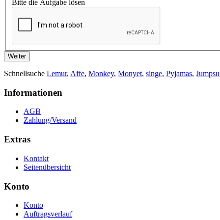
Bitte die Aufgabe lösen
Weiter
Schnellsuche
Lemur
,
Affe
,
Monkey
,
Monyet
,
singe
,
Pyjamas
,
Jumpsui
Informationen
AGB
Zahlung/Versand
Extras
Kontakt
Seitenübersicht
Konto
Konto
Auftragsverlauf