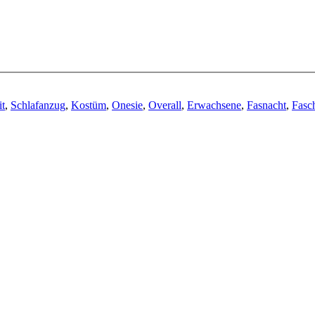
t
,
Schlafanzug
,
Kostüm
,
Onesie
,
Overall
,
Erwachsene
,
Fasnacht
,
Fasc