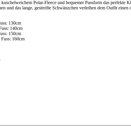
 dank kuschelweichem Polar-Fleece und bequemer Passform das perfekte
rchen und das lange, gestreifte Schwänzchen verleihen dem Outfit einen
Fuss: 130cm
 Fuss: 140cm
Fuss: 150cm
s Fuss: 160cm
L