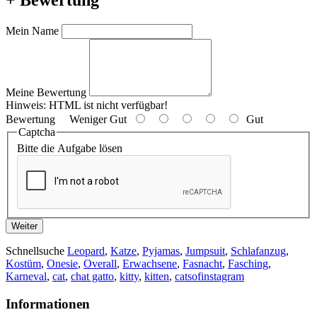
Mein Name
Meine Bewertung
Hinweis:
HTML ist nicht verfügbar!
Bewertung
Weniger Gut
Gut
Captcha
Bitte die Aufgabe lösen
Weiter
Schnellsuche
Leopard
,
Katze
,
Pyjamas
,
Jumpsuit
,
Schlafanzug
,
Kostüm
,
Onesie
,
Overall
,
Erwachsene
,
Fasnacht
,
Fasching
,
Karneval
,
cat
,
chat gatto
,
kitty
,
kitten
,
catsofinstagram
Informationen