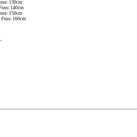
Fuss: 130cm
 Fuss: 140cm
Fuss: 150cm
s Fuss: 160cm
L