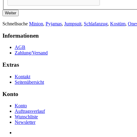
Weiter
Schnellsuche
Minion
,
Pyjamas
,
Jumpsuit
,
Schlafanzug
,
Kostüm
,
Ones
Informationen
AGB
Zahlung/Versand
Extras
Kontakt
Seitenübersicht
Konto
Konto
Auftragsverlauf
Wunschliste
Newsletter