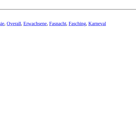
ie
,
Overall
,
Erwachsene
,
Fasnacht
,
Fasching
,
Karneval