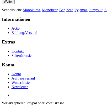
Weiter
Schnellsuche
Monokuma
,
Monobear
,
Bär
,
bear
,
Pyjamas
,
Jumpsuit
,
S
Informationen
AGB
Zahlung/Versand
Extras
Kontakt
Seitenübersicht
Konto
Konto
Auftragsverlauf
Wunschliste
Newsletter
Wir akzeptieren Paypal oder Vorauskasse.