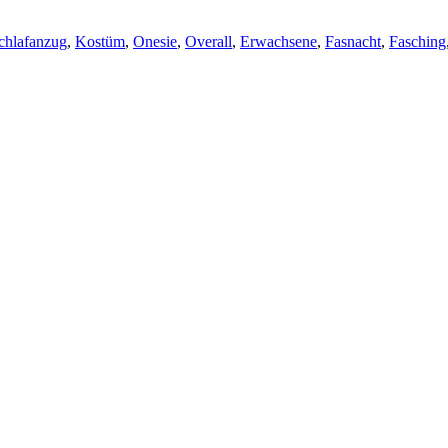
chlafanzug
,
Kostüm
,
Onesie
,
Overall
,
Erwachsene
,
Fasnacht
,
Fasching