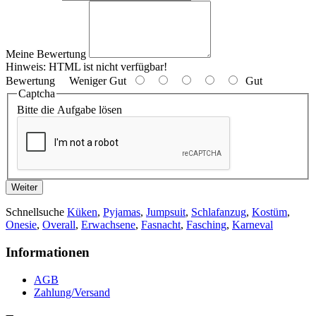
Meine Bewertung
Hinweis:
HTML ist nicht verfügbar!
Bewertung
Weniger Gut
Gut
Captcha
Bitte die Aufgabe lösen
Weiter
Schnellsuche
Küken
,
Pyjamas
,
Jumpsuit
,
Schlafanzug
,
Kostüm
,
Onesie
,
Overall
,
Erwachsene
,
Fasnacht
,
Fasching
,
Karneval
Informationen
AGB
Zahlung/Versand