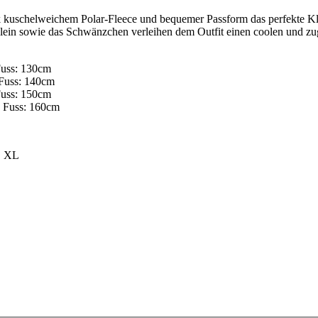
dank kuschelweichem Polar-Fleece und bequemer Passform das perfekte 
glein sowie das Schwänzchen verleihen dem Outfit einen coolen und zu
Fuss: 130cm
 Fuss: 140cm
Fuss: 150cm
s Fuss: 160cm
L, XL