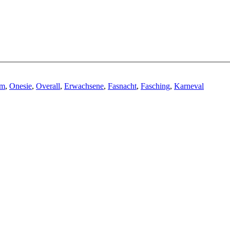
üm
,
Onesie
,
Overall
,
Erwachsene
,
Fasnacht
,
Fasching
,
Karneval