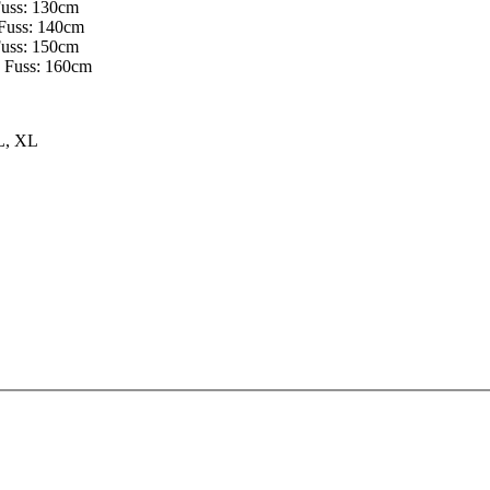
Fuss: 130cm
 Fuss: 140cm
Fuss: 150cm
s Fuss: 160cm
 L, XL