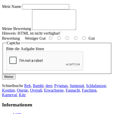
Mein Name
Meine Bewertung
Hinweis:
HTML ist nicht verfügbar!
Bewertung
Weniger Gut
Gut
Captcha
Bitte die Aufgabe lösen
Weiter
Schnellsuche
Reh
,
Bambi
,
deer
,
Pyjamas
,
Jumpsuit
,
Schlafanzug
,
Kostüm
,
Onesie
,
Overall
,
Erwachsene
,
Fasnacht
,
Fasching
,
Karneval
,
Kitz
Informationen