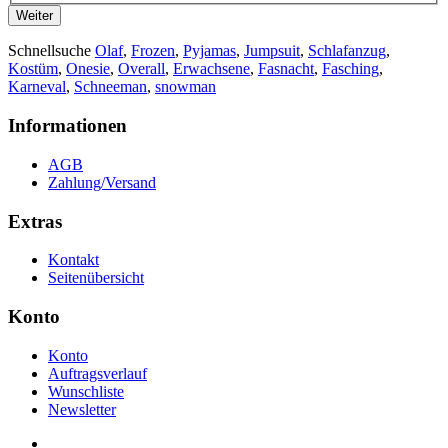
Weiter
Schnellsuche
Olaf
,
Frozen
,
Pyjamas
,
Jumpsuit
,
Schlafanzug
,
Kostüm
,
Onesie
,
Overall
,
Erwachsene
,
Fasnacht
,
Fasching
,
Karneval
,
Schneeman
,
snowman
Informationen
AGB
Zahlung/Versand
Extras
Kontakt
Seitenübersicht
Konto
Konto
Auftragsverlauf
Wunschliste
Newsletter