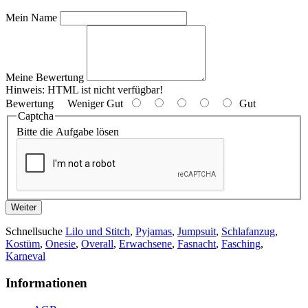
Mein Name
Meine Bewertung
Hinweis:
HTML ist nicht verfügbar!
Bewertung
Weniger Gut
Gut
Captcha
Bitte die Aufgabe lösen
Weiter
Schnellsuche
Lilo und Stitch
,
Pyjamas
,
Jumpsuit
,
Schlafanzug
,
Kostüm
,
Onesie
,
Overall
,
Erwachsene
,
Fasnacht
,
Fasching
,
Karneval
Informationen