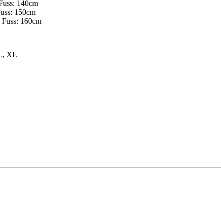
 Fuss: 140cm
Fuss: 150cm
s Fuss: 160cm
 L, XL