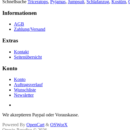
Schnellsuche
Triceratops
,
Pyjamas
,
Jumpsuit
,
Schlafanzug
,
Kostüm
,
Informationen
AGB
Zahlung/Versand
Extras
Kontakt
Seitenübersicht
Konto
Konto
Auftragsverlauf
Wunschliste
Newsletter
Wir akzeptieren Paypal oder Vorauskasse.
Powered By
OpenCart
&
OSWorX
Onesie-Paradise © 2026