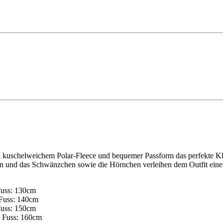
dank kuschelweichem Polar-Fleece und bequemer Passform das perfekte
glein und das Schwänzchen sowie die Hörnchen verleihen dem Outfit ein
Fuss: 130cm
 Fuss: 140cm
Fuss: 150cm
s Fuss: 160cm