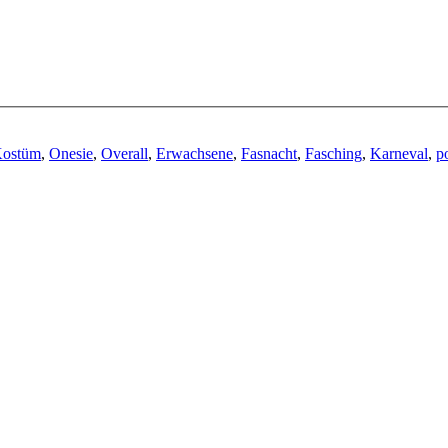
ostüm
,
Onesie
,
Overall
,
Erwachsene
,
Fasnacht
,
Fasching
,
Karneval
,
p